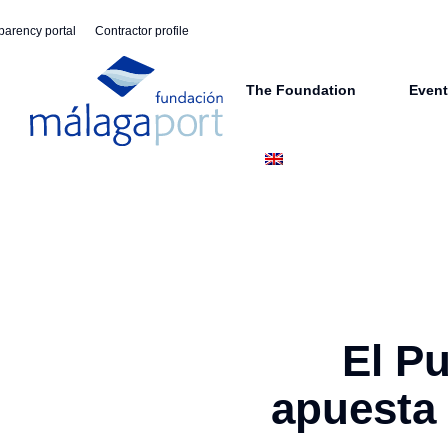
parency portal
Contractor profile
The Foundation
Even
El P
apuesta 