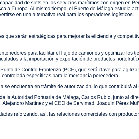
apacidad de slots en los servicios marítimos con origen en Pe
esca a Europa. Al mismo tiempo, el Puerto de Málaga estudia act
ertirse en una alternativa real para los operadores logísticos.
 que serán estratégicas para mejorar la eficiencia y competitivi
ntenedores para facilitar el flujo de camiones y optimizar los ti
inculados a la importación y exportación de productos hortofrut
unto de Control Fronterizo (PCF), que será clave para agilizar l
 controlada específicas para la mercancía perecedera.
 se encuentra en trámite de autorización, lo que contribuirá al c
de la Autoridad Portuaria de Málaga, Carlos Rubio, junto al dir
ria, Alejandro Martínez y el CEO de Servimad, Joaquín Pérez Mu
ades reforzando, así, las relaciones comerciales con productore