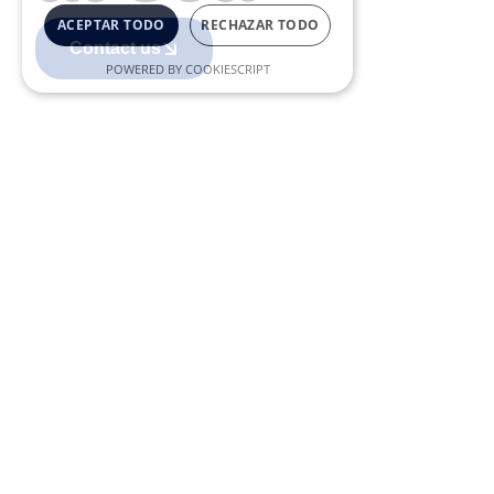
ACEPTAR TODO
RECHAZAR TODO
Contact us
POWERED BY COOKIESCRIPT
Maritime Station. LOCAL M3 EM
P07. 2nd Floor. 29001 (Malaga)
952 125 013
info@malagaport.eu